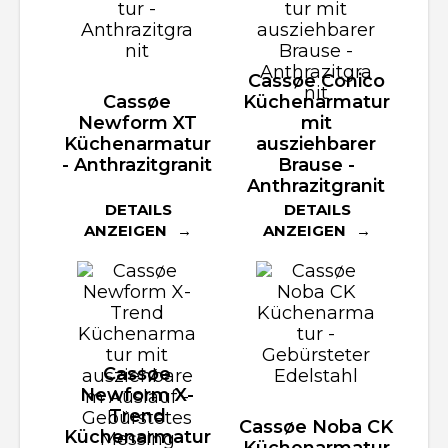
Cassøe Conico
Cassøe
Küchenarmatur
Newform XT
mit
Küchenarmatur
ausziehbarer
- Anthrazitgranit
Brause -
Anthrazitgranit
DETAILS
DETAILS
ANZEIGEN
ANZEIGEN
Cassøe
Newform X-
Trend
Cassøe Noba CK
Küchenarmatur
Küchenarmatur