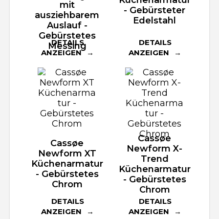
mit
- Gebürsteter
ausziehbarem
Edelstahl
Auslauf -
Gebürstetes
DETAILS
DETAILS
Messing
ANZEIGEN
ANZEIGEN
Cassøe
Cassøe
Newform X-
Newform XT
Trend
Küchenarmatur
Küchenarmatur
- Gebürstetes
- Gebürstetes
Chrom
Chrom
DETAILS
DETAILS
ANZEIGEN
ANZEIGEN