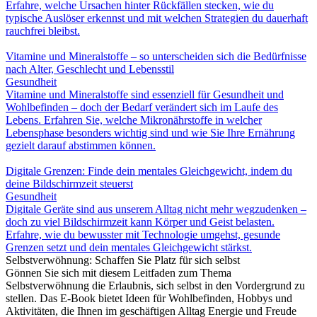
Erfahre, welche Ursachen hinter Rückfällen stecken, wie du
typische Auslöser erkennst und mit welchen Strategien du dauerhaft
rauchfrei bleibst.
Vitamine und Mineralstoffe – so unterscheiden sich die Bedürfnisse
nach Alter, Geschlecht und Lebensstil
Gesundheit
Vitamine und Mineralstoffe sind essenziell für Gesundheit und
Wohlbefinden – doch der Bedarf verändert sich im Laufe des
Lebens. Erfahren Sie, welche Mikronährstoffe in welcher
Lebensphase besonders wichtig sind und wie Sie Ihre Ernährung
gezielt darauf abstimmen können.
Digitale Grenzen: Finde dein mentales Gleichgewicht, indem du
deine Bildschirmzeit steuerst
Gesundheit
Digitale Geräte sind aus unserem Alltag nicht mehr wegzudenken –
doch zu viel Bildschirmzeit kann Körper und Geist belasten.
Erfahre, wie du bewusster mit Technologie umgehst, gesunde
Grenzen setzt und dein mentales Gleichgewicht stärkst.
Selbstverwöhnung: Schaffen Sie Platz für sich selbst
Gönnen Sie sich mit diesem Leitfaden zum Thema
Selbstverwöhnung die Erlaubnis, sich selbst in den Vordergrund zu
stellen. Das E-Book bietet Ideen für Wohlbefinden, Hobbys und
Aktivitäten, die Ihnen im geschäftigen Alltag Energie und Freude