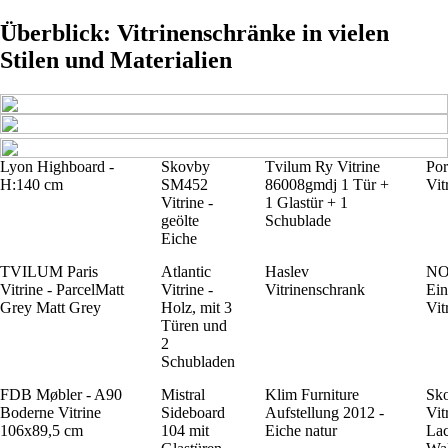
Überblick: Vitrinenschränke in vielen
Stilen und Materialien
Lyon Highboard -
Skovby
Tvilum Ry Vitrine
Por
H:140 cm
SM452
86008gmdj 1 Tür +
Vit
Vitrine -
1 Glastür + 1
geölte
Schublade
Eiche
TVILUM Paris
Atlantic
Haslev
N
Vitrine - ParcelMatt
Vitrine -
Vitrinenschrank
Ein
Grey Matt Grey
Holz, mit 3
Vit
Türen und
2
Schubladen
FDB Møbler - A90
Mistral
Klim Furniture
Sk
Boderne Vitrine
Sideboard
Aufstellung 2012 -
Vit
106x89,5 cm
104 mit
Eiche natur
Lac