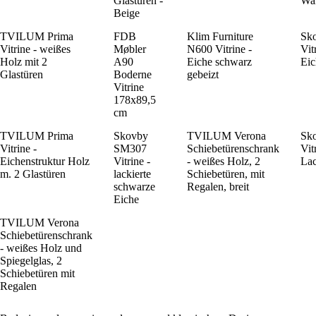
Glastüren -
Wa
Beige
TVILUM Prima
FDB
Klim Furniture
Sk
Vitrine - weißes
Møbler
N600 Vitrine -
Vit
Holz mit 2
A90
Eiche schwarz
Eic
Glastüren
Boderne
gebeizt
Vitrine
178x89,5
cm
TVILUM Prima
Skovby
TVILUM Verona
Sk
Vitrine -
SM307
Schiebetürenschrank
Vit
Eichenstruktur Holz
Vitrine -
- weißes Holz, 2
Lac
m. 2 Glastüren
lackierte
Schiebetüren, mit
schwarze
Regalen, breit
Eiche
TVILUM Verona
Schiebetürenschrank
- weißes Holz und
Spiegelglas, 2
Schiebetüren mit
Regalen